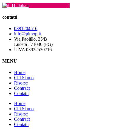
Italian
contatti
0881204516
info@pitpop.it
Via Paolillo, 35/B
Lucera - 71036 (FG)
P.IVA 03922530716
MENU
Home
Chi Siamo
Risorse
Contract
Contatti
Home
Chi Siamo
Risorse
Contract
Contatti