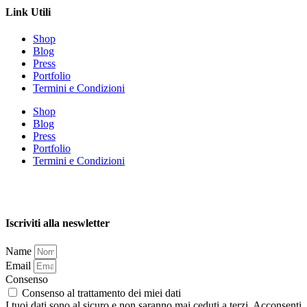
Link Utili
Shop
Blog
Press
Portfolio
Termini e Condizioni
Shop
Blog
Press
Portfolio
Termini e Condizioni
Iscriviti alla neswletter
Name
Email
Consenso
Consenso al trattamento dei miei dati
I tuoi dati sono al sicuro e non saranno mai ceduti a terzi. Acconsenti