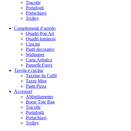
Tracolle
Portafogli
Portachiavi
Trolley
Complementi d’arredo
Quadri Pop Art
Quadri luminosi
Cuscini
Piatti decorativi
Wallpaper
Carta Artistica
Pannelli Forex
Tavola e cucina
Tazzine da Caffè
Tazze Mug
Piatti Pizza
Accessori
Abbigliamento
Borse Tote Bag
Tracolle
Portafogli
Portachiavi
Trolley