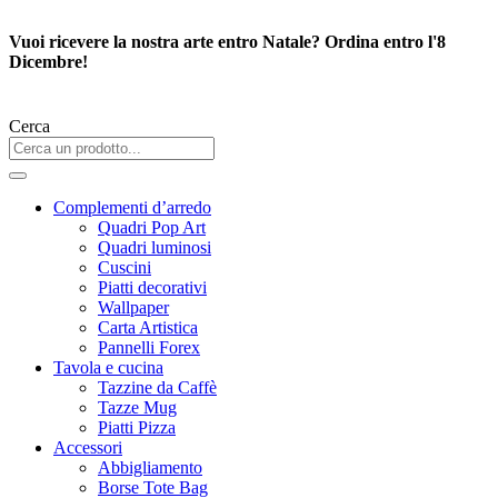
Vai
al
Vuoi ricevere la nostra arte entro Natale? Ordina entro l'8
contenuto
Dicembre!
Cerca
Complementi d’arredo
Quadri Pop Art
Quadri luminosi
Cuscini
Piatti decorativi
Wallpaper
Carta Artistica
Pannelli Forex
Tavola e cucina
Tazzine da Caffè
Tazze Mug
Piatti Pizza
Accessori
Abbigliamento
Borse Tote Bag