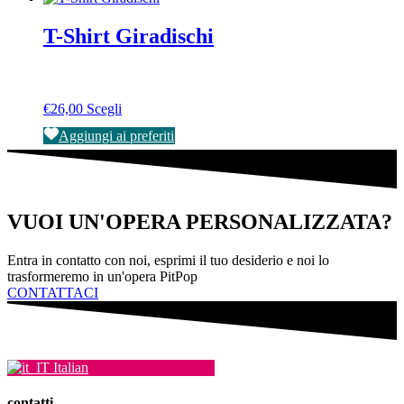
più
del
varianti.
prodotto
T-Shirt Giradischi
Le
opzioni
possono
essere
Questo
€
26,00
Scegli
scelte
prodotto
nella
Aggiungi ai preferiti
ha
pagina
più
del
varianti.
prodotto
Le
opzioni
VUOI UN'OPERA PERSONALIZZATA?
possono
essere
scelte
Entra in contatto con noi, esprimi il tuo desiderio e noi lo
nella
trasformeremo in un'opera PitPop
pagina
CONTATTACI
del
prodotto
Italian
contatti