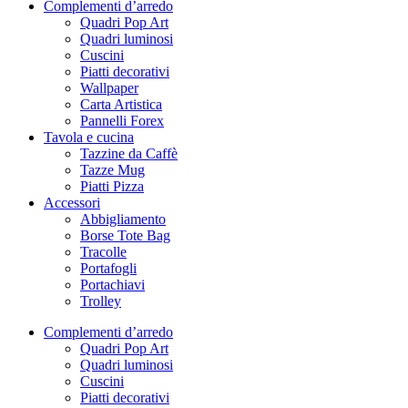
Complementi d’arredo
Quadri Pop Art
Quadri luminosi
Cuscini
Piatti decorativi
Wallpaper
Carta Artistica
Pannelli Forex
Tavola e cucina
Tazzine da Caffè
Tazze Mug
Piatti Pizza
Accessori
Abbigliamento
Borse Tote Bag
Tracolle
Portafogli
Portachiavi
Trolley
Complementi d’arredo
Quadri Pop Art
Quadri luminosi
Cuscini
Piatti decorativi