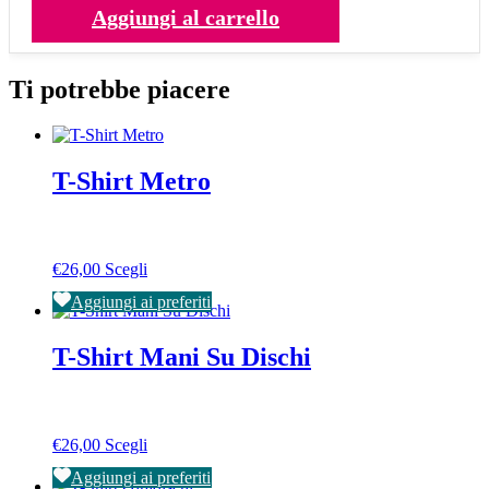
No-
pagina
Aggiungi al carrello
Stop
del
Dj
prodotto
quantità
Ti potrebbe piacere
T-Shirt Metro
Questo
€
26,00
Scegli
prodotto
Aggiungi ai preferiti
ha
più
varianti.
T-Shirt Mani Su Dischi
Le
opzioni
possono
essere
Questo
€
26,00
Scegli
scelte
prodotto
nella
Aggiungi ai preferiti
ha
pagina