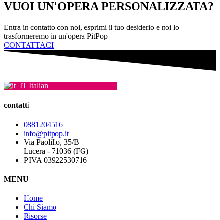
VUOI UN'OPERA PERSONALIZZATA?
possono
essere
scelte
Entra in contatto con noi, esprimi il tuo desiderio e noi lo
nella
trasformeremo in un'opera PitPop
pagina
CONTATTACI
del
prodotto
Italian
contatti
0881204516
info@pitpop.it
Via Paolillo, 35/B
Lucera - 71036 (FG)
P.IVA 03922530716
MENU
Home
Chi Siamo
Risorse