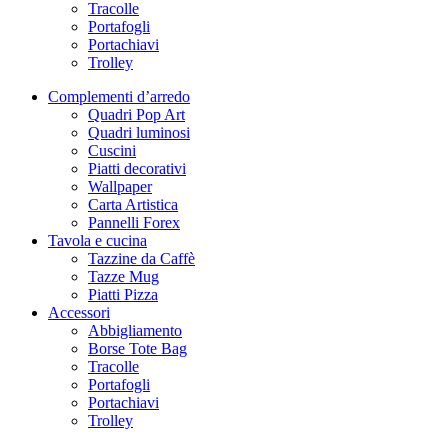
Tracolle
Portafogli
Portachiavi
Trolley
Complementi d’arredo
Quadri Pop Art
Quadri luminosi
Cuscini
Piatti decorativi
Wallpaper
Carta Artistica
Pannelli Forex
Tavola e cucina
Tazzine da Caffè
Tazze Mug
Piatti Pizza
Accessori
Abbigliamento
Borse Tote Bag
Tracolle
Portafogli
Portachiavi
Trolley