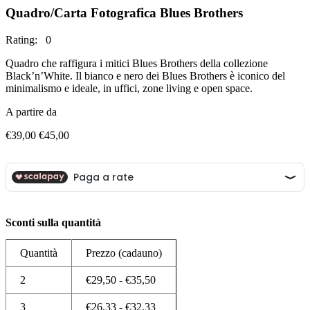
Quadro/Carta Fotografica Blues Brothers
Rating: 0
Quadro che raffigura i mitici Blues Brothers della collezione
Black’n’White. Il bianco e nero dei Blues Brothers è iconico del
minimalismo e ideale, in uffici, zone living e open space.
A partire da
Fascia
€
39,00
€
45,00
di
prezzo:
da
€39,00
a
€45,00
Sconti sulla quantità
Quantità
Prezzo (cadauno)
2
€
29,50
-
€
35,50
3
€
26,33
-
€
32,33