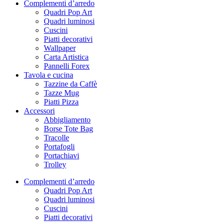
Complementi d’arredo
Quadri Pop Art
Quadri luminosi
Cuscini
Piatti decorativi
Wallpaper
Carta Artistica
Pannelli Forex
Tavola e cucina
Tazzine da Caffè
Tazze Mug
Piatti Pizza
Accessori
Abbigliamento
Borse Tote Bag
Tracolle
Portafogli
Portachiavi
Trolley
Complementi d’arredo
Quadri Pop Art
Quadri luminosi
Cuscini
Piatti decorativi