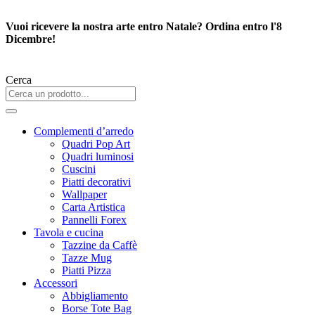
Vai
al
Vuoi ricevere la nostra arte entro Natale? Ordina entro l'8
contenuto
Dicembre!
Cerca
Complementi d’arredo
Quadri Pop Art
Quadri luminosi
Cuscini
Piatti decorativi
Wallpaper
Carta Artistica
Pannelli Forex
Tavola e cucina
Tazzine da Caffè
Tazze Mug
Piatti Pizza
Accessori
Abbigliamento
Borse Tote Bag