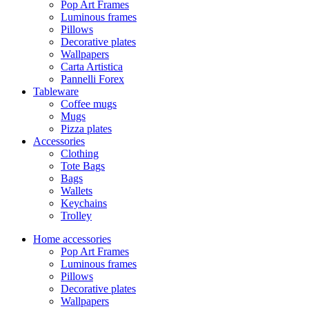
Pop Art Frames
Luminous frames
Pillows
Decorative plates
Wallpapers
Carta Artistica
Pannelli Forex
Tableware
Coffee mugs
Mugs
Pizza plates
Accessories
Clothing
Tote Bags
Bags
Wallets
Keychains
Trolley
Home accessories
Pop Art Frames
Luminous frames
Pillows
Decorative plates
Wallpapers