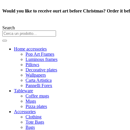
Skip
to
Would you like to receive ourt art before Christmas? Order it be
content
Search
Home accessories
Pop Art Frames
Luminous frames
Pillows
Decorative plates
Wallpapers
Carta Artistica
Pannelli Forex
Tableware
Coffee mugs
Mugs
Pizza plates
Accessories
Clothing
Tote Bags
Bags