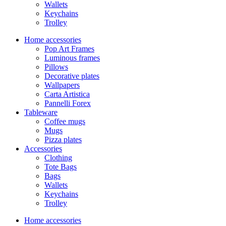
Wallets
Keychains
Trolley
Home accessories
Pop Art Frames
Luminous frames
Pillows
Decorative plates
Wallpapers
Carta Artistica
Pannelli Forex
Tableware
Coffee mugs
Mugs
Pizza plates
Accessories
Clothing
Tote Bags
Bags
Wallets
Keychains
Trolley
Home accessories