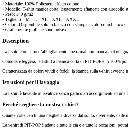
• Materiale: 100% Poliestere effetto cotone
• Modello: T-shirt manica corta, leggermente sfiancata con girocollo stre
• Peso: 140 g/m2
• Taglie: S – M – L – XL – XXL – XXXL
• Colori: Disponibile solo in bianco con stampa a colori o in bianco e
• Grafiche: Le grafiche sono unisex
Description
La t-shirt è un capo d’abbigliamento che ormai non manca mai nel gu
Comoda e leggera, la t-shirt a manica corta di PIT-POP è in 100% poliest
Caratterizzata da colori vividi e fedeli, la stampa sulla t-shirt avvien
Istruzioni per il lavaggio
La t-shirt è lavabile in lavatrice senza particolari accorgimenti ad una
Perché scegliere la nostra t-shirt?
Quante volte cerchi una maglietta diversa dal solito, divertente, dalle
La t-shirt di PIT-POP è adatta a tutte le età e a tutte le occasioni: pot