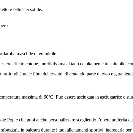
tto e fettuccia sottile.
 nero
ardaroba maschile e femminile.
ere effetto cotone, morbidissima al tatto ed altamente traspirabile, con g
e in profondità nelle fibre del tessuto, diventando parte di esso e garante
 temperatura massima di 60°C. Può essere asciugata in asciugatrice e stira
 note Pop e che puoi anche personalizzare scegliendo l’opera preferita da
rai sfoggiarla in palestra durante i tuoi allenamenti sportivi, indossarla p