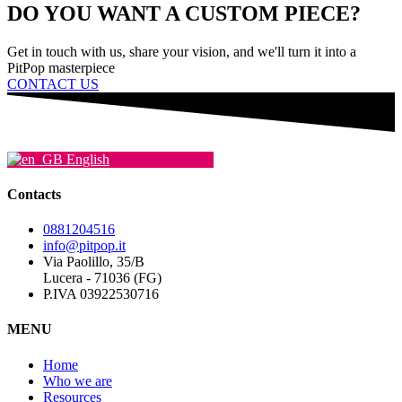
DO YOU WANT A CUSTOM PIECE?
may
be
chosen
Get in touch with us, share your vision, and we'll turn it into a
on
PitPop masterpiece
the
CONTACT US
product
page
English
Contacts
0881204516
info@pitpop.it
Via Paolillo, 35/B
Lucera - 71036 (FG)
P.IVA 03922530716
MENU
Home
Who we are
Resources