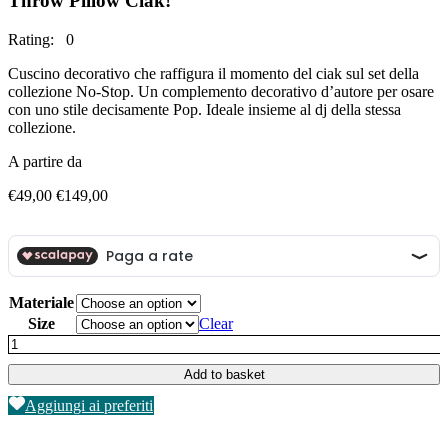
Throw Pillow Ciak!
Rating: 0
Cuscino decorativo che raffigura il momento del ciak sul set della
collezione No-Stop. Un complemento decorativo d’autore per osare
con uno stile decisamente Pop. Ideale insieme al dj della stessa
collezione.
A partire da
Price
€
49,00
€
149,00
range:
€49,00
through
€149,00
Materiale
Size
Clear
Cuscino
D'Arredo
Add to basket
Ciak!
quantity
Aggiungi ai preferiti