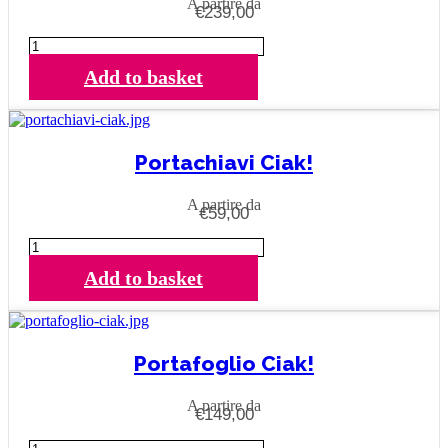
A partire da
€
239,00
be
chosen
Trolley
on
Ciak!
the
Add to basket
quantity
product
page
Portachiavi Ciak!
A partire da
€
59,00
Portachiavi
Ciak!
Add to basket
quantity
Portafoglio Ciak!
A partire da
€
149,00
Portafoglio