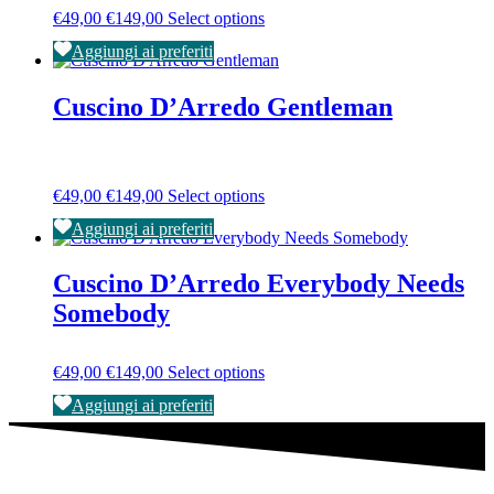
Price
This
€
49,00
€
149,00
Select options
range:
product
Aggiungi ai preferiti
€49,00
has
through
multiple
€149,00
variants.
Cuscino D’Arredo Gentleman
The
options
may
be
Price
This
€
49,00
€
149,00
Select options
chosen
range:
product
on
Aggiungi ai preferiti
€49,00
has
the
through
multiple
product
€149,00
variants.
page
Cuscino D’Arredo Everybody Needs
The
Somebody
options
may
be
Price
This
€
49,00
€
149,00
Select options
chosen
range:
product
on
Aggiungi ai preferiti
€49,00
has
the
through
multiple
product
€149,00
variants.
page
The
options