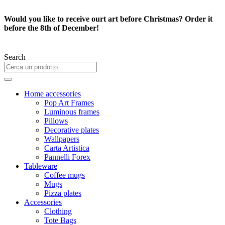
Skip
to
Would you like to receive ourt art before Christmas? Order it
content
before the 8th of December!
Search
Home accessories
Pop Art Frames
Luminous frames
Pillows
Decorative plates
Wallpapers
Carta Artistica
Pannelli Forex
Tableware
Coffee mugs
Mugs
Pizza plates
Accessories
Clothing
Tote Bags