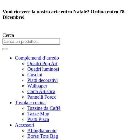
Vai
al
Vuoi ricevere la nostra arte entro Natale? Ordina entro l'8
contenuto
Dicembre!
Cerca
Complementi d’arredo
Quadri Pop Art
Quadri luminosi
Cuscini
Piatti decorativi
Wallpaper
Carta Artistica
Pannelli Forex
Tavola e cucina
Tazzine da Caffè
Tazze Mug
Piatti Pizza
Accessori
Abbigliamento
Borse Tote Bag