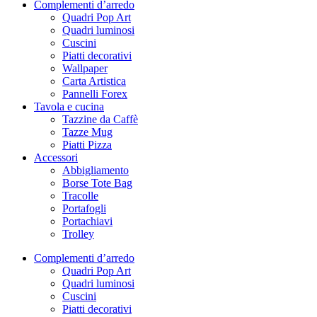
Complementi d’arredo
Quadri Pop Art
Quadri luminosi
Cuscini
Piatti decorativi
Wallpaper
Carta Artistica
Pannelli Forex
Tavola e cucina
Tazzine da Caffè
Tazze Mug
Piatti Pizza
Accessori
Abbigliamento
Borse Tote Bag
Tracolle
Portafogli
Portachiavi
Trolley
Complementi d’arredo
Quadri Pop Art
Quadri luminosi
Cuscini
Piatti decorativi