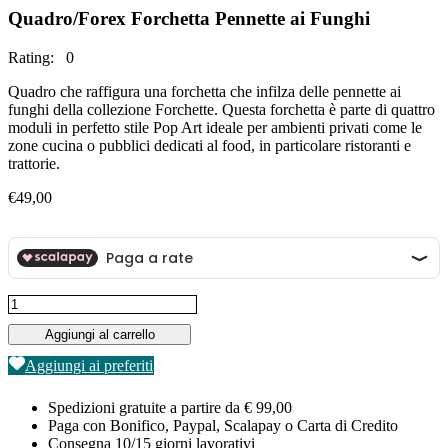
Quadro/Forex Forchetta Pennette ai Funghi
Rating: 0
Quadro che raffigura una forchetta che infilza delle pennette ai
funghi della collezione Forchette. Questa forchetta è parte di quattro
moduli in perfetto stile Pop Art ideale per ambienti privati come le
zone cucina o pubblici dedicati al food, in particolare ristoranti e
trattorie.
€
49,00
Quadro/Forex
Forchetta
Aggiungi al carrello
Pennette
ai
Aggiungi ai preferiti
Funghi
quantità
Spedizioni gratuite a partire da € 99,00
Paga con Bonifico, Paypal, Scalapay o Carta di Credito
Consegna 10/15 giorni lavorativi