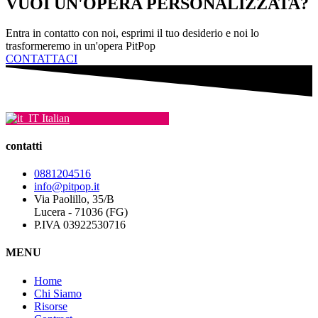
VUOI UN'OPERA PERSONALIZZATA?
possono
essere
scelte
Entra in contatto con noi, esprimi il tuo desiderio e noi lo
nella
trasformeremo in un'opera PitPop
pagina
CONTATTACI
del
prodotto
Italian
contatti
0881204516
info@pitpop.it
Via Paolillo, 35/B
Lucera - 71036 (FG)
P.IVA 03922530716
MENU
Home
Chi Siamo
Risorse