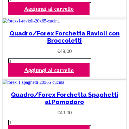
Cucina
Aggiungi al carrello
Forex
-
Forchette
quantità
Quadro/Forex Forchetta Ravioli con
Broccoletti
€
49,00
Quadro/Forex
Forchetta
Aggiungi al carrello
Ravioli
con
Broccoletti
quantità
Quadro/Forex Forchetta Spaghetti
al Pomodoro
€
49,00
Quadro/Forex
Forchetta