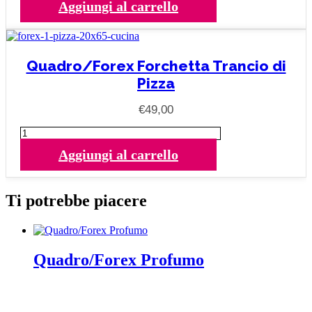
Aggiungi al carrello
Spaghetti
al
Pomodoro
quantità
Quadro/Forex Forchetta Trancio di
Pizza
€
49,00
Quadro/Forex
Forchetta
Aggiungi al carrello
Trancio
di
Pizza
quantità
Ti potrebbe piacere
Quadro/Forex Profumo