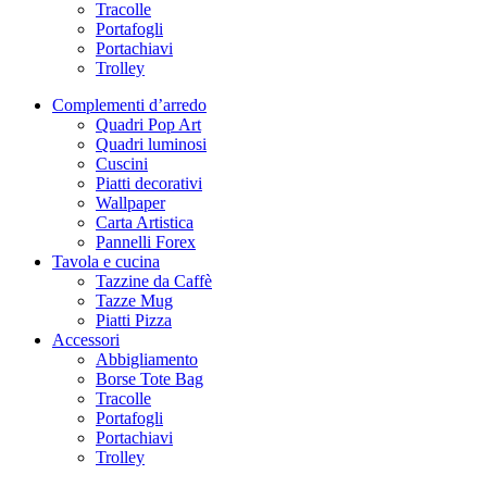
Tracolle
Portafogli
Portachiavi
Trolley
Complementi d’arredo
Quadri Pop Art
Quadri luminosi
Cuscini
Piatti decorativi
Wallpaper
Carta Artistica
Pannelli Forex
Tavola e cucina
Tazzine da Caffè
Tazze Mug
Piatti Pizza
Accessori
Abbigliamento
Borse Tote Bag
Tracolle
Portafogli
Portachiavi
Trolley