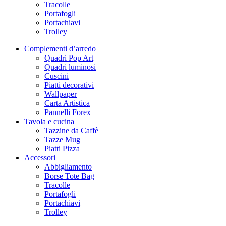
Tracolle
Portafogli
Portachiavi
Trolley
Complementi d’arredo
Quadri Pop Art
Quadri luminosi
Cuscini
Piatti decorativi
Wallpaper
Carta Artistica
Pannelli Forex
Tavola e cucina
Tazzine da Caffè
Tazze Mug
Piatti Pizza
Accessori
Abbigliamento
Borse Tote Bag
Tracolle
Portafogli
Portachiavi
Trolley