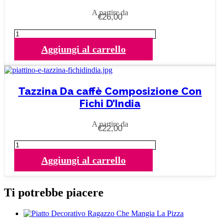
opzioni
possono
A partire da
€
26,00
essere
scelte
Piatto
nella
Pizza
pagina
Aggiungi al carrello
Fico
del
D'India
prodotto
quantità
Tazzina Da caffè Composizione Con
Fichi D’India
A partire da
€
22,00
Tazzina
Da
Aggiungi al carrello
caffè
Composizione
Con
Fichi
Ti potrebbe piacere
D'India
quantità