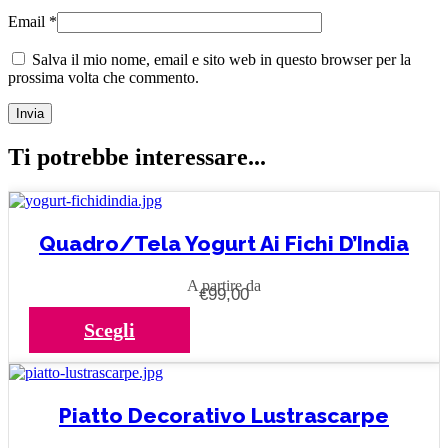
Email
*
Salva il mio nome, email e sito web in questo browser per la
prossima volta che commento.
Ti potrebbe interessare...
Quadro/Tela Yogurt Ai Fichi D’India
A partire da
Fascia
€
99,00
di
Questo
Scegli
prezzo:
prodotto
da
ha
€99,00
più
a
varianti.
Piatto Decorativo Lustrascarpe
€599,00
Le
opzioni