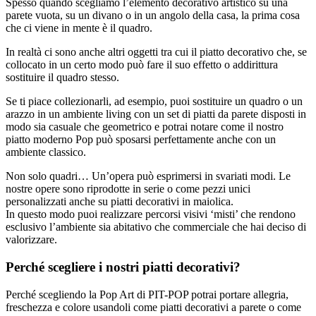
Spesso quando scegliamo l’elemento decorativo artistico su una
parete vuota, su un divano o in un angolo della casa, la prima cosa
che ci viene in mente è il quadro.
In realtà ci sono anche altri oggetti tra cui il piatto decorativo che, se
collocato in un certo modo può fare il suo effetto o addirittura
sostituire il quadro stesso.
Se ti piace collezionarli, ad esempio, puoi sostituire un quadro o un
arazzo in un ambiente living con un set di piatti da parete disposti in
modo sia casuale che geometrico e potrai notare come il nostro
piatto moderno Pop può sposarsi perfettamente anche con un
ambiente classico.
Non solo quadri… Un’opera può esprimersi in svariati modi. Le
nostre opere sono riprodotte in serie o come pezzi unici
personalizzati anche su piatti decorativi in maiolica.
In questo modo puoi realizzare percorsi visivi ‘misti’ che rendono
esclusivo l’ambiente sia abitativo che commerciale che hai deciso di
valorizzare.
Perché scegliere i nostri piatti decorativi?
Perché scegliendo la Pop Art di PIT-POP potrai portare allegria,
freschezza e colore usandoli come piatti decorativi a parete o come