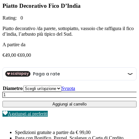
Piatto Decorativo Fico D’India
Rating: 0
Piatto decorativo /da parete, sottopiatto, vassoio che raffigura il fico
d’india, l’arbusto più tipico del Sud.
A partire da
Fascia
€
49,00
€
69,00
di
prezzo:
da
€49,00
a
€69,00
Diametro
Svuota
Piatto
Decorativo
Aggiungi al carrello
Fico
D'India
Aggiungi ai preferiti
quantità
Spedizioni gratuite a partire da € 99,00
Paga con Bonifico, Paypal, Scalapay o Carta di Credito