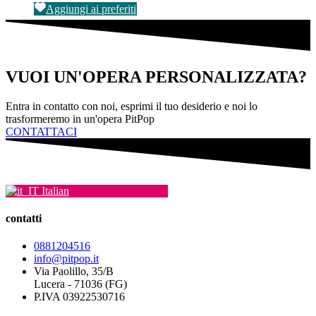
nella
Aggiungi ai preferiti
prezzo:
ha
pagina
da
più
del
€49,00
varianti.
prodotto
a
Le
€69,00
opzioni
VUOI UN'OPERA PERSONALIZZATA?
possono
essere
scelte
Entra in contatto con noi, esprimi il tuo desiderio e noi lo
nella
trasformeremo in un'opera PitPop
pagina
CONTATTACI
del
prodotto
Italian
contatti
0881204516
info@pitpop.it
Via Paolillo, 35/B
Lucera - 71036 (FG)
P.IVA 03922530716