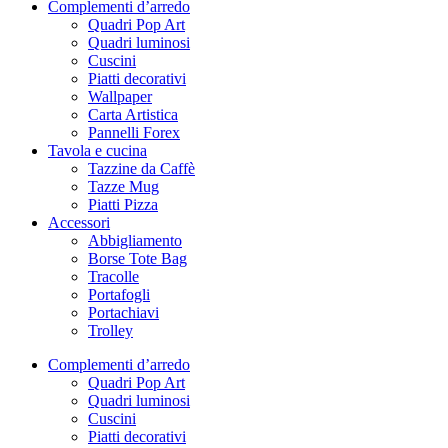
Complementi d’arredo
Quadri Pop Art
Quadri luminosi
Cuscini
Piatti decorativi
Wallpaper
Carta Artistica
Pannelli Forex
Tavola e cucina
Tazzine da Caffè
Tazze Mug
Piatti Pizza
Accessori
Abbigliamento
Borse Tote Bag
Tracolle
Portafogli
Portachiavi
Trolley
Complementi d’arredo
Quadri Pop Art
Quadri luminosi
Cuscini
Piatti decorativi