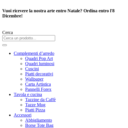
Vai
al
Vuoi ricevere la nostra arte entro Natale? Ordina entro l'8
contenuto
Dicembre!
Cerca
Complementi d’arredo
Quadri Pop Art
Quadri luminosi
Cuscini
Piatti decorativi
Wallpaper
Carta Artistica
Pannelli Forex
Tavola e cucina
Tazzine da Caffè
Tazze Mug
Piatti Pizza
Accessori
Abbigliamento
Borse Tote Bag