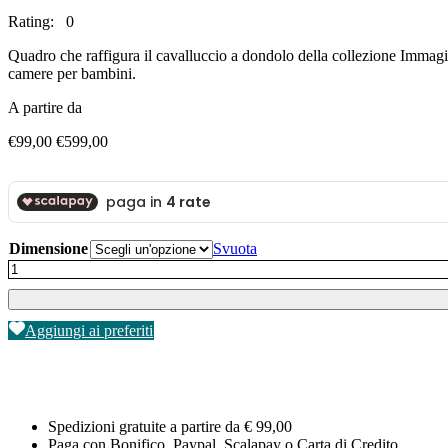
Rating: 0
Quadro che raffigura il cavalluccio a dondolo della collezione Immaginar
camere per bambini.
A partire da
Fascia
€
99,00
€
599,00
di
prezzo:
da
€99,00
a
€599,00
Dimensione
Svuota
Quadro/Tela
Cavalluccio
A
Dondolo
Aggiungi ai preferiti
quantità
Spedizioni gratuite a partire da € 99,00
Paga con Bonifico, Paypal, Scalapay o Carta di Credito