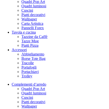
Quadri Pop Art
Quadri luminosi
Cuscini
Piatti decorativi
Wallpaper
Carta Artistica
Pannelli Forex
Tavola e cucina
Tazzine da Caffè
Tazze Mug
Piatti Pizza
Accessori
Abbigliamento
Borse Tote Bag
Tracolle
Portafogli
Portachiavi
Trolley
Complementi d’arredo
Quadri Pop Art
Quadri luminosi
Cuscini
Piatti decorativi
Wallpaper