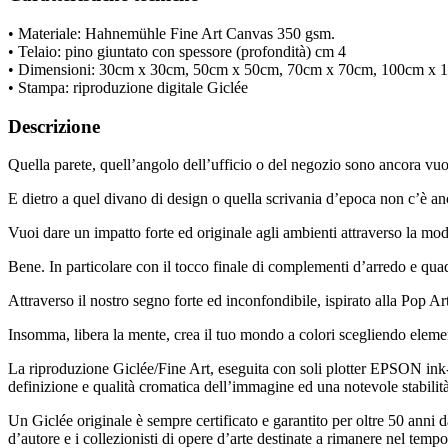
• Materiale: Hahnemühle Fine Art Canvas 350 gsm.
• Telaio: pino giuntato con spessore (profondità) cm 4
• Dimensioni: 30cm x 30cm, 50cm x 50cm, 70cm x 70cm, 100cm x
• Stampa: riproduzione digitale Giclée
Descrizione
Quella parete, quell’angolo dell’ufficio o del negozio sono ancora vu
E dietro a quel divano di design o quella scrivania d’epoca non c’è 
Vuoi dare un impatto forte ed originale agli ambienti attraverso la mod
Bene. In particolare con il tocco finale di complementi d’arredo e quad
Attraverso il nostro segno forte ed inconfondibile, ispirato alla Pop Ar
Insomma, libera la mente, crea il tuo mondo a colori scegliendo elementi
La riproduzione Giclée/Fine Art, eseguita con soli plotter EPSON ink-jet
definizione e qualità cromatica dell’immagine ed una notevole stabilità d
Un Giclée originale è sempre certificato e garantito per oltre 50 anni
d’autore e i collezionisti di opere d’arte destinate a rimanere nel tempo