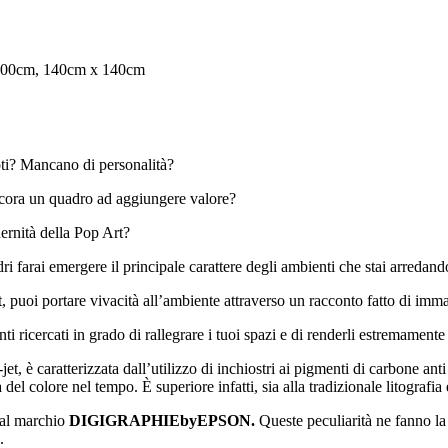
 100cm, 140cm x 140cm
oti? Mancano di personalità?
ancora un quadro ad aggiungere valore?
ernità della Pop Art?
ri farai emergere il principale carattere degli ambienti che stai arredan
t, puoi portare vivacità all’ambiente attraverso un racconto fatto di imma
 ricercati in grado di rallegrare i tuoi spazi e di renderli estremamente 
, è caratterizzata dall’utilizzo di inchiostri ai pigmenti di carbone ant
el colore nel tempo. È superiore infatti, sia alla tradizionale litografia 
 dal marchio
DIGIGRAPHIEbyEPSON.
Queste peculiarità ne fanno la 
.