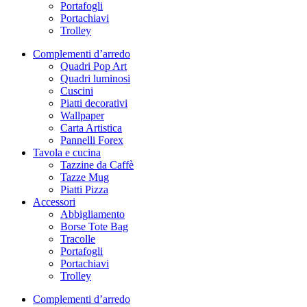
Portafogli
Portachiavi
Trolley
Complementi d’arredo
Quadri Pop Art
Quadri luminosi
Cuscini
Piatti decorativi
Wallpaper
Carta Artistica
Pannelli Forex
Tavola e cucina
Tazzine da Caffè
Tazze Mug
Piatti Pizza
Accessori
Abbigliamento
Borse Tote Bag
Tracolle
Portafogli
Portachiavi
Trolley
Complementi d’arredo