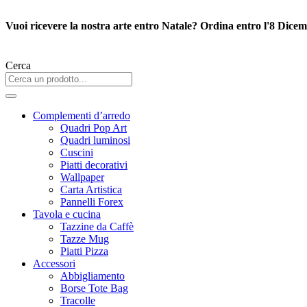
Vai
al
Vuoi ricevere la nostra arte entro Natale? Ordina entro l'8 Dice
contenuto
Cerca
Complementi d’arredo
Quadri Pop Art
Quadri luminosi
Cuscini
Piatti decorativi
Wallpaper
Carta Artistica
Pannelli Forex
Tavola e cucina
Tazzine da Caffè
Tazze Mug
Piatti Pizza
Accessori
Abbigliamento
Borse Tote Bag
Tracolle