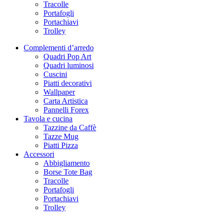
Tracolle
Portafogli
Portachiavi
Trolley
Complementi d’arredo
Quadri Pop Art
Quadri luminosi
Cuscini
Piatti decorativi
Wallpaper
Carta Artistica
Pannelli Forex
Tavola e cucina
Tazzine da Caffè
Tazze Mug
Piatti Pizza
Accessori
Abbigliamento
Borse Tote Bag
Tracolle
Portafogli
Portachiavi
Trolley