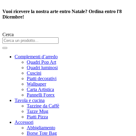
Vai
al
Vuoi ricevere la nostra arte entro Natale? Ordina entro l'8
contenuto
Dicembre!
Cerca
Complementi d’arredo
Quadri Pop Art
Quadri luminosi
Cuscini
Piatti decorativi
Wallpaper
Carta Artistica
Pannelli Forex
Tavola e cucina
Tazzine da Caffè
Tazze Mug
Piatti Pizza
Accessori
Abbigliamento
Borse Tote Bag