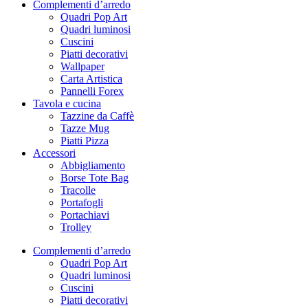
Complementi d’arredo
Quadri Pop Art
Quadri luminosi
Cuscini
Piatti decorativi
Wallpaper
Carta Artistica
Pannelli Forex
Tavola e cucina
Tazzine da Caffè
Tazze Mug
Piatti Pizza
Accessori
Abbigliamento
Borse Tote Bag
Tracolle
Portafogli
Portachiavi
Trolley
Complementi d’arredo
Quadri Pop Art
Quadri luminosi
Cuscini
Piatti decorativi