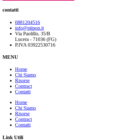
contatti
0881204516
info@pitpop.it
Via Paolillo, 35/B
Lucera - 71036 (FG)
P.IVA 03922530716
MENU
Home
Chi Siamo
Risorse
Contract
Contatti
Home
Chi Siamo
Risorse
Contract
Contatti
Link Utili