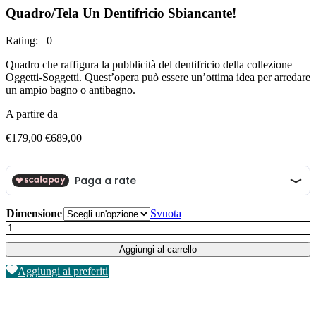
Quadro/Tela Un Dentifricio Sbiancante!
Rating: 0
Quadro che raffigura la pubblicità del dentifricio della collezione
Oggetti-Soggetti. Quest’opera può essere un’ottima idea per arredare
un ampio bagno o antibagno.
A partire da
Fascia
€
179,00
€
689,00
di
prezzo:
da
€179,00
a
€689,00
Dimensione
Svuota
Quadro/Tela
Un
Aggiungi al carrello
Dentifricio
Sbiancante!
Aggiungi ai preferiti
quantità