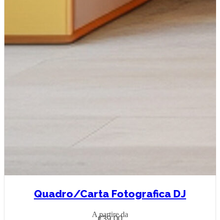
Quadro/Carta Fotografica DJ
A partire da
Fascia
€
39,00