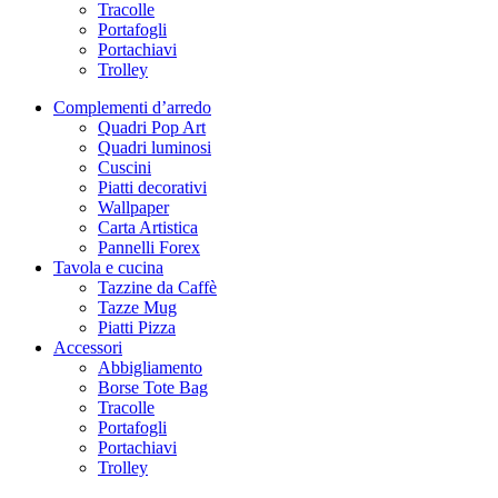
Tracolle
Portafogli
Portachiavi
Trolley
Complementi d’arredo
Quadri Pop Art
Quadri luminosi
Cuscini
Piatti decorativi
Wallpaper
Carta Artistica
Pannelli Forex
Tavola e cucina
Tazzine da Caffè
Tazze Mug
Piatti Pizza
Accessori
Abbigliamento
Borse Tote Bag
Tracolle
Portafogli
Portachiavi
Trolley