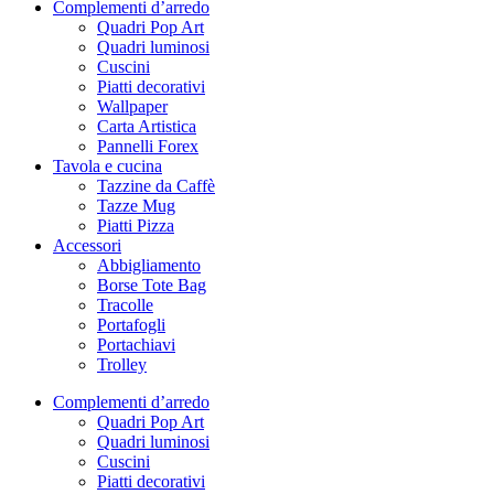
Complementi d’arredo
Quadri Pop Art
Quadri luminosi
Cuscini
Piatti decorativi
Wallpaper
Carta Artistica
Pannelli Forex
Tavola e cucina
Tazzine da Caffè
Tazze Mug
Piatti Pizza
Accessori
Abbigliamento
Borse Tote Bag
Tracolle
Portafogli
Portachiavi
Trolley
Complementi d’arredo
Quadri Pop Art
Quadri luminosi
Cuscini
Piatti decorativi