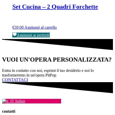
prodotto
Set Cucina – 2 Quadri Forchette
€
59,00
Aggiungi al carrello
Aggiungi ai preferiti
VUOI UN'OPERA PERSONALIZZATA?
Entra in contatto con noi, esprimi il tuo desiderio e noi lo
trasformeremo in un'opera PitPop
CONTATTACI
Italian
contatti