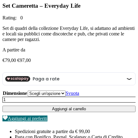
Set Cameretta – Everyday Life
Rating: 0
Set di quadri della collezione Everyday Life, si adattano ad ambienti
e locali sia pubblici come discoteche e pub, che privati come le
camere per ragazzi.
A partire da
Fascia
€
79,00
€
97,00
di
prezzo:
da
€79,00
a
€97,00
Dimensione
Svuota
Set
Cameretta
Aggiungi al carrello
–
Everyday
Aggiungi ai preferiti
Life
quantità
Spedizioni gratuite a partire da € 99,00
Paga con Bonifico, Paypal, Scalapay o Carta di Credito