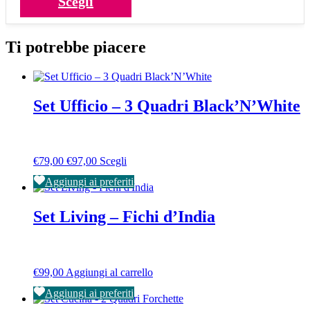
Scegli
prezzo:
del
prodotto
prodotto
da
ha
€39,00
più
Ti potrebbe piacere
a
varianti.
€45,00
Le
opzioni
possono
essere
Set Ufficio – 3 Quadri Black’N’White
scelte
nella
pagina
del
Fascia
Questo
prodotto
€
79,00
€
97,00
Scegli
di
prodotto
Aggiungi ai preferiti
prezzo:
ha
da
più
€79,00
varianti.
Set Living – Fichi d’India
a
Le
€97,00
opzioni
possono
essere
€
99,00
Aggiungi al carrello
scelte
nella
Aggiungi ai preferiti
pagina
del