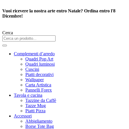
Vai
al
Vuoi ricevere la nostra arte entro Natale? Ordina entro l'8
contenuto
Dicembre!
Cerca
Complementi d’arredo
Quadri Pop Art
Quadri luminosi
Cuscini
Piatti decorativi
Wallpaper
Carta Artistica
Pannelli Forex
Tavola e cucina
Tazzine da Caffè
Tazze Mug
Piatti Pizza
Accessori
Abbigliamento
Borse Tote Bag