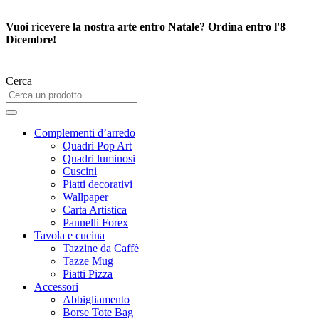
Vai
al
Vuoi ricevere la nostra arte entro Natale? Ordina entro l'8
contenuto
Dicembre!
Cerca
Complementi d’arredo
Quadri Pop Art
Quadri luminosi
Cuscini
Piatti decorativi
Wallpaper
Carta Artistica
Pannelli Forex
Tavola e cucina
Tazzine da Caffè
Tazze Mug
Piatti Pizza
Accessori
Abbigliamento
Borse Tote Bag