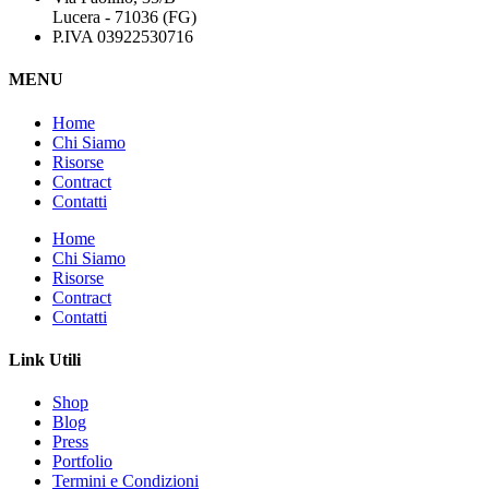
Lucera - 71036 (FG)
P.IVA 03922530716
MENU
Home
Chi Siamo
Risorse
Contract
Contatti
Home
Chi Siamo
Risorse
Contract
Contatti
Link Utili
Shop
Blog
Press
Portfolio
Termini e Condizioni