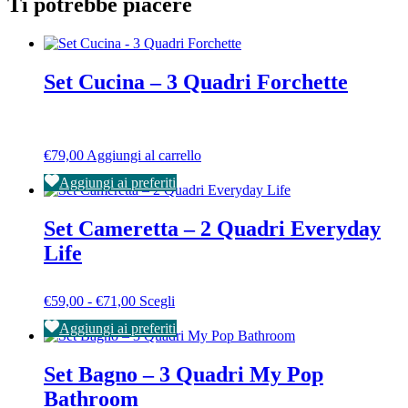
Ti potrebbe piacere
Set Cucina – 3 Quadri Forchette
€
79,00
Aggiungi al carrello
Aggiungi ai preferiti
Set Cameretta – 2 Quadri Everyday
Life
Fascia
Questo
€
59,00
-
€
71,00
Scegli
di
prodotto
Aggiungi ai preferiti
prezzo:
ha
da
più
€59,00
varianti.
Set Bagno – 3 Quadri My Pop
a
Le
Bathroom
€71,00
opzioni