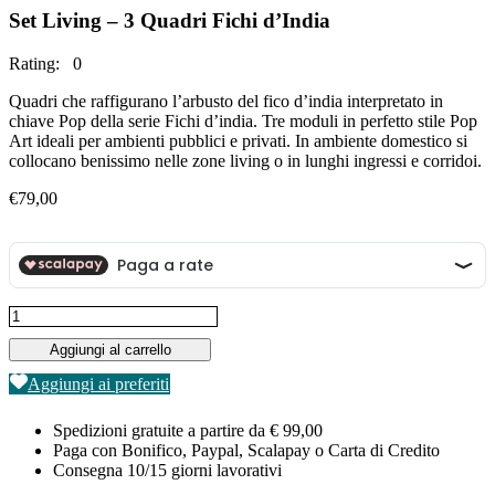
Set Living – 3 Quadri Fichi d’India
Rating: 0
Quadri che raffigurano l’arbusto del fico d’india interpretato in
chiave Pop della serie Fichi d’india. Tre moduli in perfetto stile Pop
Art ideali per ambienti pubblici e privati. In ambiente domestico si
collocano benissimo nelle zone living o in lunghi ingressi e corridoi.
€
79,00
Set
Living
Aggiungi al carrello
-
3
Aggiungi ai preferiti
Quadri
Fichi
Spedizioni gratuite a partire da € 99,00
d'India
Paga con Bonifico, Paypal, Scalapay o Carta di Credito
quantità
Consegna 10/15 giorni lavorativi