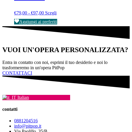
possono
essere
Fascia
Questo
€
79,00
-
€
97,00
Scegli
scelte
di
prodotto
nella
Aggiungi ai preferiti
prezzo:
ha
pagina
da
più
del
€79,00
varianti.
prodotto
a
Le
€97,00
opzioni
VUOI UN'OPERA PERSONALIZZATA?
possono
essere
scelte
Entra in contatto con noi, esprimi il tuo desiderio e noi lo
nella
trasformeremo in un'opera PitPop
pagina
CONTATTACI
del
prodotto
Italian
contatti
0881204516
info@pitpop.it
Via Paolillo, 35/B