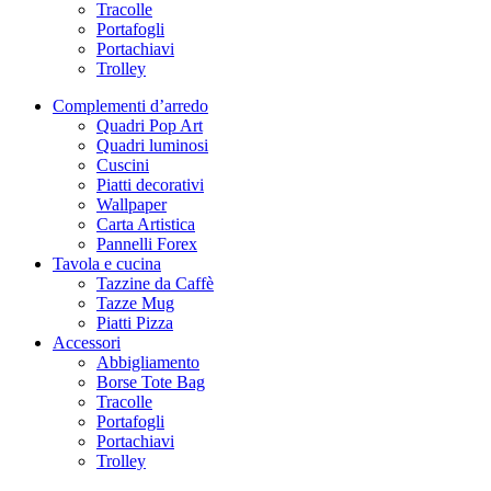
Tracolle
Portafogli
Portachiavi
Trolley
Complementi d’arredo
Quadri Pop Art
Quadri luminosi
Cuscini
Piatti decorativi
Wallpaper
Carta Artistica
Pannelli Forex
Tavola e cucina
Tazzine da Caffè
Tazze Mug
Piatti Pizza
Accessori
Abbigliamento
Borse Tote Bag
Tracolle
Portafogli
Portachiavi
Trolley