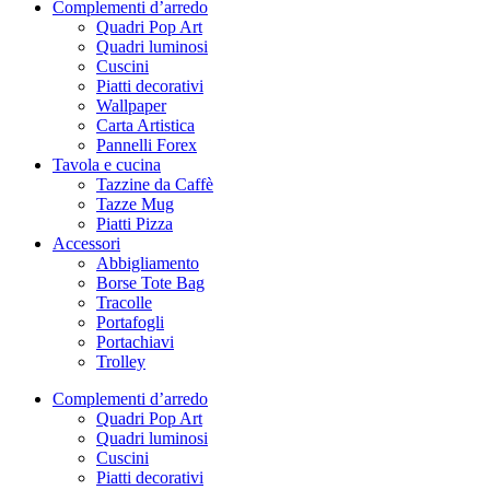
Complementi d’arredo
Quadri Pop Art
Quadri luminosi
Cuscini
Piatti decorativi
Wallpaper
Carta Artistica
Pannelli Forex
Tavola e cucina
Tazzine da Caffè
Tazze Mug
Piatti Pizza
Accessori
Abbigliamento
Borse Tote Bag
Tracolle
Portafogli
Portachiavi
Trolley
Complementi d’arredo
Quadri Pop Art
Quadri luminosi
Cuscini
Piatti decorativi