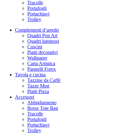
Tracolle
Portafogli
Portachiavi
Trolley
Complementi d’arredo
Quadri Pop Art
Quadri luminosi
Cuscini
Piatti decorativi
Wallpaper
Carta Artistica
Pannelli Forex
Tavola e cucina
Tazzine da Caffè
Tazze Mug
Piatti Pizza
Accessori
Abbigliamento
Borse Tote Bag
Tracolle
Portafogli
Portachiavi
Trolley