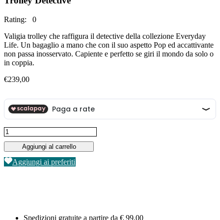
Trolley Detective
Rating: 0
Valigia trolley che raffigura il detective della collezione Everyday
Life. Un bagaglio a mano che con il suo aspetto Pop ed accattivante
non passa inosservato. Capiente e perfetto se giri il mondo da solo o
in coppia.
€
239,00
Trolley
Detective
Aggiungi al carrello
quantità
Aggiungi ai preferiti
Spedizioni gratuite a partire da € 99,00