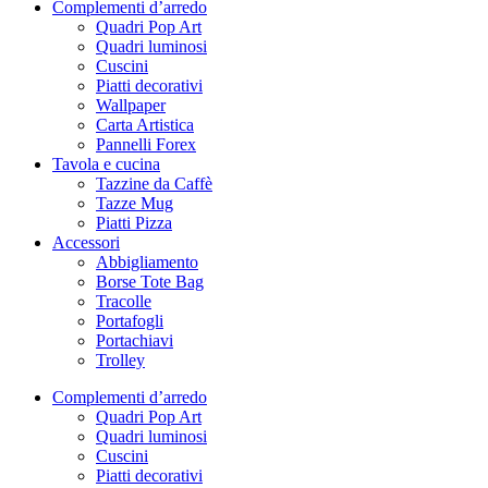
Complementi d’arredo
Quadri Pop Art
Quadri luminosi
Cuscini
Piatti decorativi
Wallpaper
Carta Artistica
Pannelli Forex
Tavola e cucina
Tazzine da Caffè
Tazze Mug
Piatti Pizza
Accessori
Abbigliamento
Borse Tote Bag
Tracolle
Portafogli
Portachiavi
Trolley
Complementi d’arredo
Quadri Pop Art
Quadri luminosi
Cuscini
Piatti decorativi