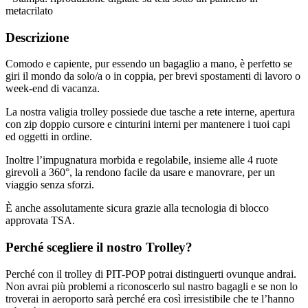
metacrilato
Descrizione
Comodo e capiente, pur essendo un bagaglio a mano, è perfetto se
giri il mondo da solo/a o in coppia, per brevi spostamenti di lavoro o
week-end di vacanza.
La nostra valigia trolley possiede due tasche a rete interne, apertura
con zip doppio cursore e cinturini interni per mantenere i tuoi capi
ed oggetti in ordine.
Inoltre l’impugnatura morbida e regolabile, insieme alle 4 ruote
girevoli a 360°, la rendono facile da usare e manovrare, per un
viaggio senza sforzi.
È anche assolutamente sicura grazie alla tecnologia di blocco
approvata TSA.
Perché scegliere il nostro Trolley?
Perché con il trolley di PIT-POP potrai distinguerti ovunque andrai.
Non avrai più problemi a riconoscerlo sul nastro bagagli e se non lo
troverai in aeroporto sarà perché era così irresistibile che te l’hanno