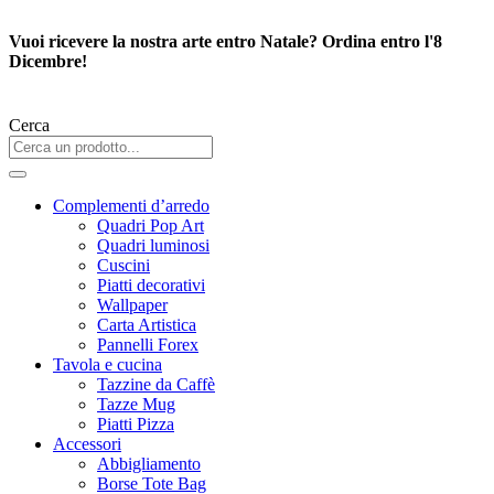
Vai
al
Vuoi ricevere la nostra arte entro Natale? Ordina entro l'8
contenuto
Dicembre!
Cerca
Complementi d’arredo
Quadri Pop Art
Quadri luminosi
Cuscini
Piatti decorativi
Wallpaper
Carta Artistica
Pannelli Forex
Tavola e cucina
Tazzine da Caffè
Tazze Mug
Piatti Pizza
Accessori
Abbigliamento
Borse Tote Bag