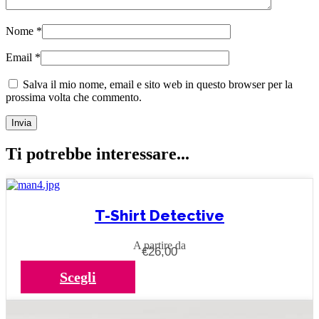
Nome
*
Email
*
Salva il mio nome, email e sito web in questo browser per la
prossima volta che commento.
Ti potrebbe interessare...
T-Shirt Detective
A partire da
€
26,00
Questo
Scegli
prodotto
ha
più