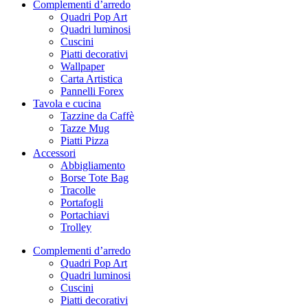
Complementi d’arredo
Quadri Pop Art
Quadri luminosi
Cuscini
Piatti decorativi
Wallpaper
Carta Artistica
Pannelli Forex
Tavola e cucina
Tazzine da Caffè
Tazze Mug
Piatti Pizza
Accessori
Abbigliamento
Borse Tote Bag
Tracolle
Portafogli
Portachiavi
Trolley
Complementi d’arredo
Quadri Pop Art
Quadri luminosi
Cuscini
Piatti decorativi