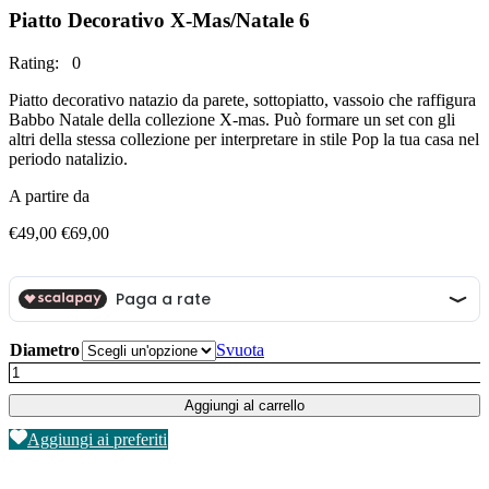
Piatto Decorativo X-Mas/Natale 6
Rating: 0
Piatto decorativo natazio da parete, sottopiatto, vassoio che raffigura
Babbo Natale della collezione X-mas. Può formare un set con gli
altri della stessa collezione per interpretare in stile Pop la tua casa nel
periodo natalizio.
A partire da
Fascia
€
49,00
€
69,00
di
prezzo:
da
€49,00
a
€69,00
Diametro
Svuota
Piatto
Decorativo
Aggiungi al carrello
X-
Mas/Natale
Aggiungi ai preferiti
6
quantità