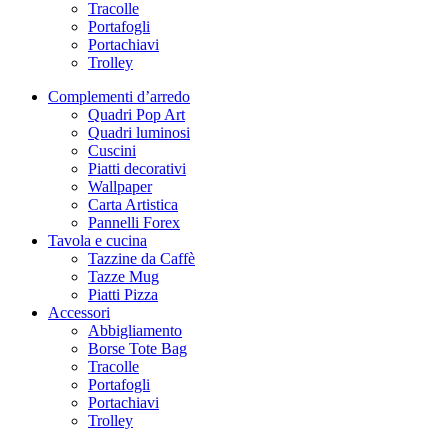
Tracolle
Portafogli
Portachiavi
Trolley
Complementi d’arredo
Quadri Pop Art
Quadri luminosi
Cuscini
Piatti decorativi
Wallpaper
Carta Artistica
Pannelli Forex
Tavola e cucina
Tazzine da Caffè
Tazze Mug
Piatti Pizza
Accessori
Abbigliamento
Borse Tote Bag
Tracolle
Portafogli
Portachiavi
Trolley