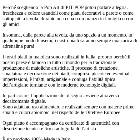
Perché scegliendo la Pop Art di PIT-POP potrai portare allegria,
freschezza e colore usandoli come piatti decorativi a parete o come
sottopiatti a tavola, durante una cena o un pranzo in famiglia o con
gli amici.
Insomma, dalla parete alla tavola, da uno spazio a un momento, in
qualunque modo li userai, i nostri piatti saranno sempre una carica di
adrenalina pura!
I nostri piatti in maiolica sono realizzati in Italia, proprio perché il
nostro paese è famoso in tutto il mondo per la tradizionale
produzione di maioliche artistiche. Il processo di creazione,
smaltatura e decorazione dei piatti, comprese piccole ed eventuali
imperfezioni, è infatti, artigianale e coniuga l’abilità tipica
dell’artigiano torniante con le moderne tecnologie digitali.
In particolare, l’applicazione del disegno avviene attraverso
decalcomania digitale.
Sono adatti ad uso alimentare e realizzati sempre con materie prime,
smalti e colori apiombici nel rispetto delle Direttive Europee.
Ogni piatto è accompagnato da certificato di autenticità con
descrizione tecnica e firma autografa dell’artista.
È un prodotto 100% Made in Italy.