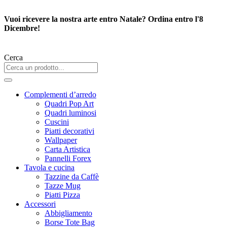
Vai
al
Vuoi ricevere la nostra arte entro Natale? Ordina entro l'8
contenuto
Dicembre!
Cerca
Complementi d’arredo
Quadri Pop Art
Quadri luminosi
Cuscini
Piatti decorativi
Wallpaper
Carta Artistica
Pannelli Forex
Tavola e cucina
Tazzine da Caffè
Tazze Mug
Piatti Pizza
Accessori
Abbigliamento
Borse Tote Bag