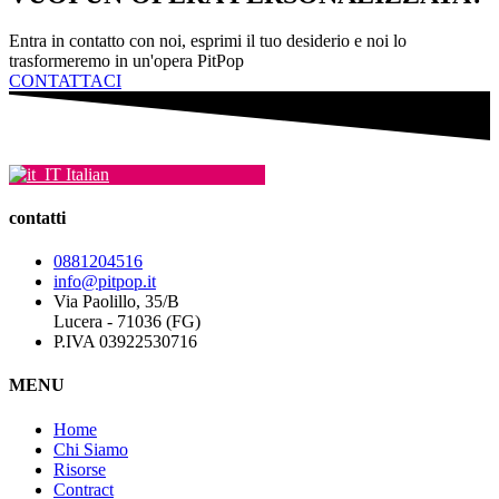
essere
scelte
Entra in contatto con noi, esprimi il tuo desiderio e noi lo
nella
trasformeremo in un'opera PitPop
pagina
CONTATTACI
del
prodotto
Italian
contatti
0881204516
info@pitpop.it
Via Paolillo, 35/B
Lucera - 71036 (FG)
P.IVA 03922530716
MENU
Home
Chi Siamo
Risorse
Contract